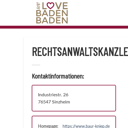
Zum
Inhalt
springen
RECHTSANWALTSKANZLEI
Kontaktinformationen:
Industriestr. 26
76547 Sinzheim
Homepage:
https://www.baur-kniep.de