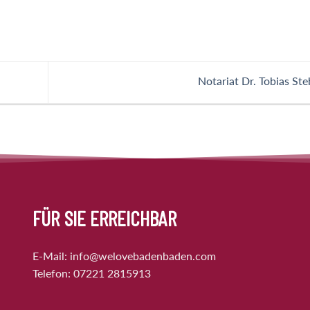
Notariat Dr. Tobias St
FÜR SIE ERREICHBAR
E-Mail:
info@welovebadenbaden.com
Telefon:
07221 2815913