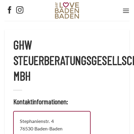
Zum
Inhalt
springen
GHW
STEUERBERATUNGSGESELLSC
MBH
Kontaktinformationen:
Stephanienstr. 4
76530 Baden-Baden