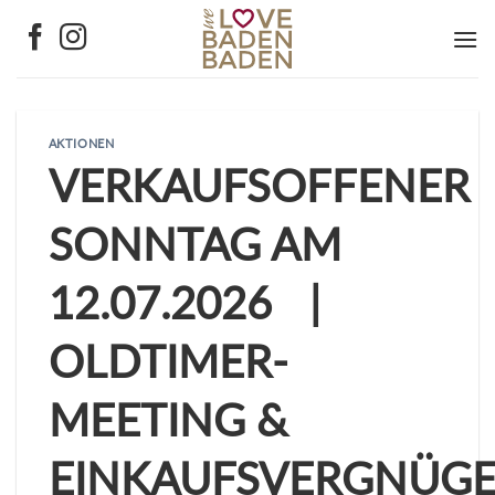
Zum
Inhalt
springen
AKTIONEN
VERKAUFSOFFENER
SONNTAG AM
12.07.2026 |
OLDTIMER-
MEETING &
EINKAUFSVERGNÜG