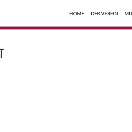
HOME
DER VEREIN
MI
T