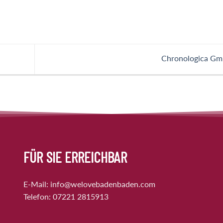
Chronologica G
FÜR SIE ERREICHBAR
E-Mail:
info@welovebadenbaden.com
Telefon:
07221 2815913