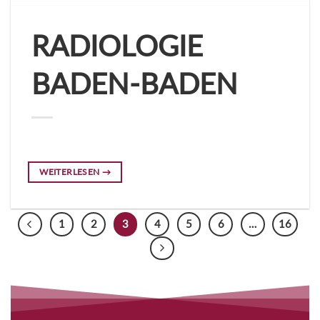
RADIOLOGIE
BADEN-BADEN
WEITERLESEN
→
1
2
3
4
5
6
…
16