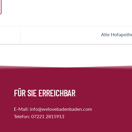
Alte Hofapoth
FÜR SIE ERREICHBAR
E-Mail:
info@welovebadenbaden.com
Telefon:
07221 2815913