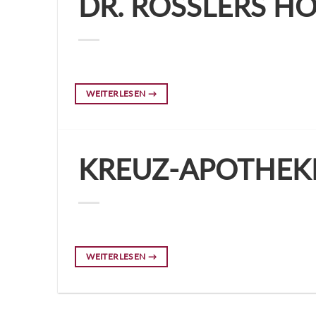
DR. RÖSSLERS H
WEITERLESEN
→
KREUZ-APOTHEK
WEITERLESEN
→